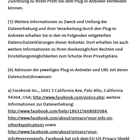
Zuordnung zu Ihrem Profil bei dem Plug-in-Anbieter vermeiden
können.
(5) Weitere Informationen zu Zweck und Umfang der
Datenerhebung und ihrer Verarbeitung durch den Plug-in-
Anbieter erhalten Sie in den im Folgenden mitgeteilten
Datenschutzerklärungen dieser Anbieter. Dort erhalten Sie auch
weitere Informationen zu Ihren diesbezüglichen Rechten und
Einstellungsmöglichkeiten zum Schutze Ihrer Privatsphäre.
(6) Adressen der jeweiligen Plug-in-Anbieter und URL mit deren
Datenschutzhinweisen:
a) Facebook Inc., 1601 S California Ave, Palo Alto, California
94304, USA;
http://www.facebook.com/policy.php
; weitere
Informationen zur Datenerhebung:
http://www.facebook.com/help/186325668085084
,
http://www.facebook.com/about/privacy/your-info-on-
other#applications
sowie
http://www.facebook.com/about/privacy/your-
info#everyoneinfo
. Facebook hat sich dem EU-US-Privacy-Shield