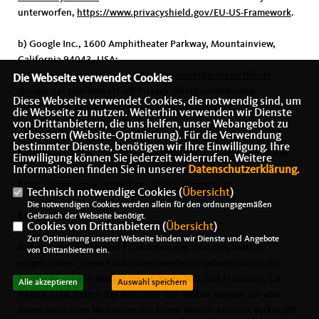
unterworfen,
https://www.privacyshield.gov/EU-US-Framework
.
b) Google Inc., 1600 Amphitheater Parkway, Mountainview,
California 94043, USA;
https://www.google.com/policies/privacy/partners/?hl=de
.
Die Webseite verwendet Cookies
Google hat sich dem EU-US-Privacy-Shield unterworfen,
Diese Webseite verwendet Cookies, die notwendig sind, um
https://www.privacyshield.gov/EU-US-Framework
.
die Webseite zu nutzen. Weiterhin verwenden wir Dienste
von Drittanbietern, die uns helfen, unser Webangebot zu
verbessern (Website-Optmierung). Für die Verwendung
c) Twitter, Inc., 1355 Market St, Suite 900, San Francisco,
bestimmter Dienste, benötigen wir Ihre Einwilligung. Ihre
California 94103, USA;
https://twitter.com/privacy
. Twitter hat
Einwilligung können Sie jederzeit widerrufen. Weitere
Informationen finden Sie in unserer
sich dem EU-US-Privacy-Shield unterworfen,
Datenschutzerklärung
.
https://www.privacyshield.gov/EU-US-Framework
.
Technisch notwendige Cookies (
Übersicht
)
Die notwendigen Cookies werden allein für den ordnungsgemäßen
§18 Twitter
Gebrauch der Webseite benötigt.
Cookies von Drittanbietern (
Übersicht
)
Zur Optimierung unserer Webseite binden wir Dienste und Angebote
Auf unseren Seiten sind Funktionen des Dienstes Twitter
von Drittanbietern ein.
eingebunden. Diese Funktionen werden angeboten durch die
Twitter Inc., 1355 Market Street, Suite 900, San Francisco, CA
Alle akzeptieren
Auswahl speichern
94103, USA. Durch das Benutzen von Twitter werden die von
Ihnen besuchten Webseiten mit Ihrem Twitter-Account verknüpft