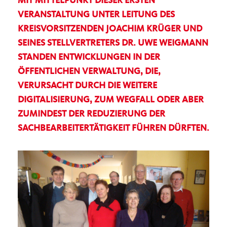
MIT MITTELPUNKT DIESER ERSTEN
VERANSTALTUNG UNTER LEITUNG DES
KREISVORSITZENDEN JOACHIM KRÜGER UND
SEINES STELLVERTRETERS DR. UWE WEIGMANN
STANDEN ENTWICKLUNGEN IN DER
ÖFFENTLICHEN VERWALTUNG, DIE,
VERURSACHT DURCH DIE WEITERE
DIGITALISIERUNG, ZUM WEGFALL ODER ABER
ZUMINDEST DER REDUZIERUNG DER
SACHBEARBEITERTÄTIGKEIT FÜHREN DÜRFTEN.