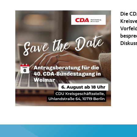
Die CD
Kreisv
Vorfel
bespre
Diskuss