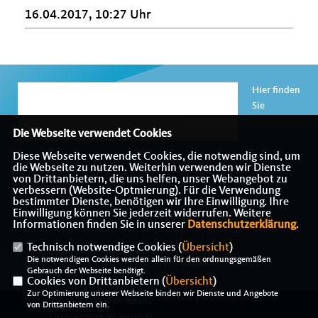
16.04.2017, 10:27 Uhr
Hier finden
Sie
Die Webseite verwendet Cookies
Diese Webseite verwendet Cookies, die notwendig sind, um
die Webseite zu nutzen. Weiterhin verwenden wir Dienste
Informationen über den CDA Kreisverband Charlottenburg-
von Drittanbietern, die uns helfen, unser Webangebot zu
Wilmersdorf
verbessern (Website-Optmierung). Für die Verwendung
bestimmter Dienste, benötigen wir Ihre Einwilligung. Ihre
Einwilligung können Sie jederzeit widerrufen. Weitere
Informationen finden Sie in unserer
Datenschutzerklärung
.
Technisch notwendige Cookies (
Übersicht
)
IMPRESSUM
DATENSCHUTZ
KONTAKT
Die notwendigen Cookies werden allein für den ordnungsgemäßen
Gebrauch der Webseite benötigt.
Cookies von Drittanbietern (
Übersicht
)
Zur Optimierung unserer Webseite binden wir Dienste und Angebote
@2026 CDA Kreisverband
von Drittanbietern ein.
Charlottenburg-Wilmersdorf